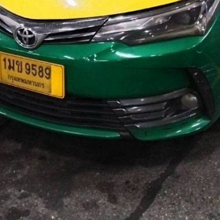
ซี่อุตรดิตถ์
่บางปะอิน
ย์บริการ
ยา 0954822149
่พัทยา
ชัยภูมิ
่หัวหิน โทร
ซี่เชียงราย