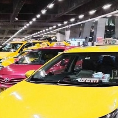
ซี่เขาใหญ่
็กซี่
ี่ฉะเชิงเทรา
่ราชบุรี ศูนย์
2149
็กซี่เพชรบูรณ์
 0954822149
โคราช
็กซี่หนองคาย
งน้อย เบอร์โทร
ซี่วังน้อย