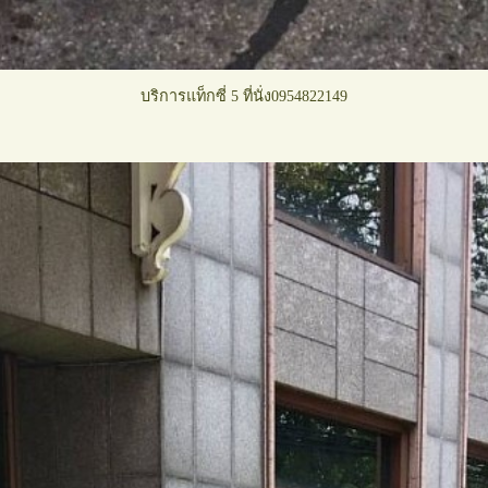
บุรีรัมย์
บริการแท็กซี่ 5 ที่นั่ง0954822149