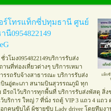
ลบุรี ศูนย์
49
สระบุรี ศูนย์
อร์โทรแท็กซี่ปทุมธานี ศูนย์
149
มธานี0954822149
่จันทบุรี ศูนย์
2149
oeG
กซี่
 ชั่วโมง0954822149บริการรับส่ง
านที่ท่องเที่ยวต่างๆ บริการเหมา
ี่เพชรบุรี
ิการรถรับจ้างสาธารณะ บริการรับส่ง
แท็กซี
954822149
ินอู่ตะเภา สนามบินสุวรรณภูมิ ทุก
พบุรี ศูนย์
ไว้บริการทุกพื้นที่ บริการรับส่งพัสดุ สิ่งของ
49
ไว้บริการ ใหญ่ 7 ที่นั่ง รถตู้ VIP 3 แถว 4 แ
็กซี่ปทุมธานี
อกคนขับได้ ผู้ชายขับ Lady driver โดยทีมง
ี0954822149