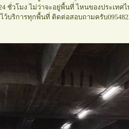
 ชั่วโมง ไม่ว่าจะอยู่พื้นที่ ไหนของประเทศ
ซี่สระแก้ว
ไว้บริการทุกพื้นที่ ติดต่อสอบถามครับ09548
954822149
็กซี่
่
อร์โทรแท็กซี่
ารแท็กซี่
149
ท็กซี่จังหวัด
ัด
็กซี่
ซี่นครสวรรค์