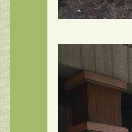
แท็กซี่บุรีรัมย์ เบอร์โทรแท็กซี่
0954822149