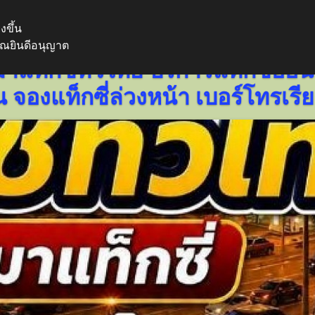
งขึ้น
www.thailandtaxiservic
คุณยินดีอนุญาต
าแท็กซี่ทั่วไทย บริการแท็กซี่ออนไ
น จองแท็กซี่ล่วงหน้า เบอร์โทรเรี