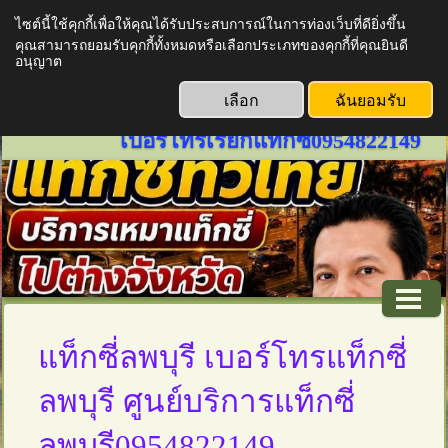
ไซต์นี้ใช้คุกกี้เพื่อให้คุณได้รับประสบการณ์ในการท่องเว็บที่ดียิ่งขึ้น
www.thailandtaxiservice789.com
คุณสามารถยอมรับคุกกี้ทั้งหมดหรือเลือกประเภทของคุกกี้ที่คุณยินดี
บริการเหมาแท็กซี่ทั่วไทย บริการ
อนุญาต
แท็กซี่ออนไลน์ 24 ชั่วโมงเรียก
เลือก
ฉันยอมรับ
แท็กซี่ด่วน จองแท็กซี่ล่วงหน้า
เบอร์โทรเรียกแท็กซี่0954822149
แท็กซี่ลพบุรี เบอร์โทรแท็กซี่
ลพบุรี ศูนย์บริการแท็กซี่
ลพบุรี0954822149