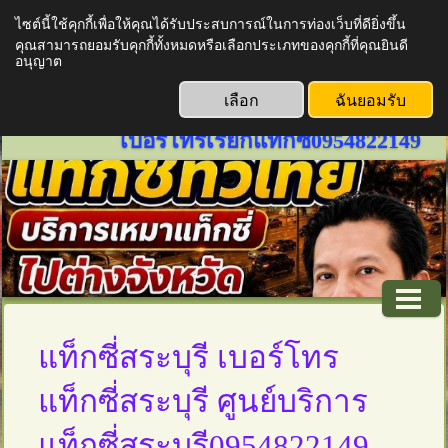
ไซต์นี้ใช้คุกกี้เพื่อให้คุณได้รับประสบการณ์ในการท่องเว็บที่ดียิ่งขึ้น
www.thailandtaxiservice789.com
คุณสามารถยอมรับคุกกี้ทั้งหมดหรือเลือกประเภทของคุกกี้ที่คุณยินดี
บริการเหมาแท็กซี่ทั่วไทย บริการ
อนุญาต
แท็กซี่ออนไลน์ 24 ชั่วโมงเรียก
เลือก
ฉันยอมรับ
แท็กซี่ด่วน จองแท็กซี่ล่วงหน้า
เบอร์โทรเรียกแท็กซี่0954822149
แท็กซี่สระบุรี เบอร์โทร
แท็กซี่สระบุรี ศูนย์บริการ
แท็กซี่สระบุรี0954822149