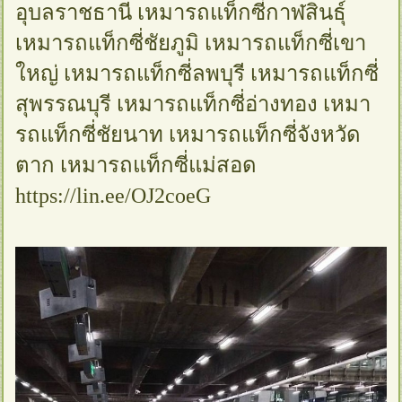
อุบลราชธานี เหมารถแท็กซี่กาฬสินธุ์
เหมารถแท็กซี่ชัยภูมิ เหมารถแท็กซี่เขา
ใหญ่ เหมารถแท็กซี่ลพบุรี เหมารถแท็กซี่
สุพรรณบุรี เหมารถแท็กซี่อ่างทอง เหมา
รถแท็กซี่ชัยนาท เหมารถแท็กซี่จังหวัด
ตาก เหมารถแท็กซี่แม่สอด
https://lin.ee/OJ2coeG